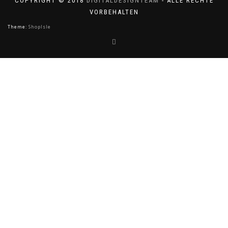
COPYRIGHT © 2018
DIGITALDESIGNTEAM
- ALLE RECHTE
VORBEHALTEN
Theme:
ShopIsle