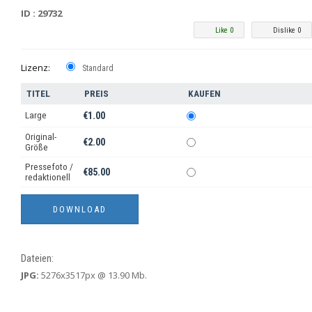
ID : 29732
Like 0
Dislike 0
Lizenz:
Standard
TITEL
PREIS
KAUFEN
Large
€1.00
Original-
€2.00
Größe
Pressefoto /
€85.00
redaktionell
Dateien:
JPG:
5276x3517px @ 13.90 Mb.