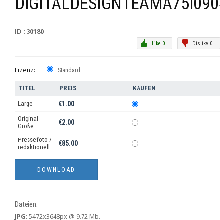
DIGITALDESIGNTEAMA75I090
ID : 30180
Like 0
Dislike 0
Lizenz:
Standard
TITEL
PREIS
KAUFEN
Large
€1.00
Original-
€2.00
Größe
Pressefoto /
€85.00
redaktionell
Dateien:
JPG:
5472x3648px @ 9.72 Mb.