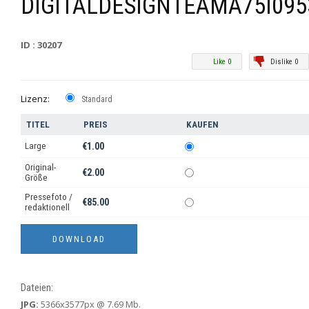
DIGITALDESIGNTEAMA75I095
ID : 30207
Like 0
Dislike 0
Lizenz:
Standard
TITEL
PREIS
KAUFEN
Large
€1.00
Original-
€2.00
Größe
Pressefoto /
€85.00
redaktionell
Dateien:
JPG:
5366x3577px @ 7.69 Mb.