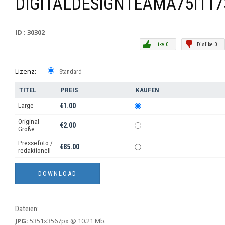
DIGITALDESIGNTEAMA75I117
ID : 30302
Like 0
Dislike 0
Lizenz:
Standard
TITEL
PREIS
KAUFEN
Large
€1.00
Original-
€2.00
Größe
Pressefoto /
€85.00
redaktionell
Dateien:
JPG:
5351x3567px @ 10.21 Mb.