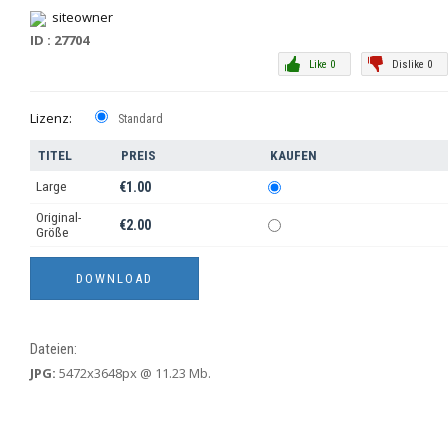
siteowner
ID : 27704
Like 0
Dislike 0
Lizenz:
Standard
TITEL
PREIS
KAUFEN
Large
€1.00
Original-
€2.00
Größe
Dateien:
JPG:
5472x3648px @ 11.23 Mb.