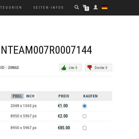
ATEGORIEN
SEITEN-INFOS
0
GNTEAM007R0007144
ID : 29862
Like 0
Dislike 0
PREIS
KAUFEN
PIXEL
INCH
2048 x 1365 px
€1.00
8950 x 5967 px
€2.00
8950 x 5967 px
€85.00