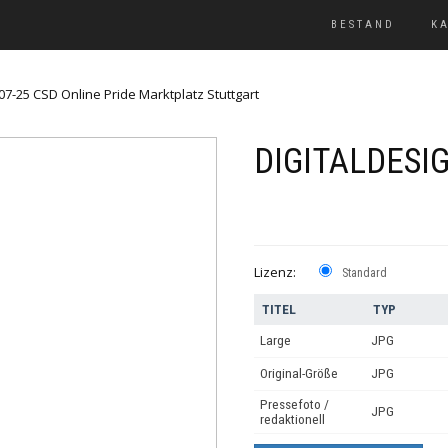
BESTAND
K
07-25 CSD Online Pride Marktplatz Stuttgart
DIGITALDESI
Lizenz:
Standard
TITEL
TYP
Large
JPG
Original-Größe
JPG
Pressefoto /
JPG
redaktionell