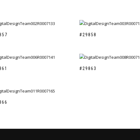
857
#29858
861
#29863
866