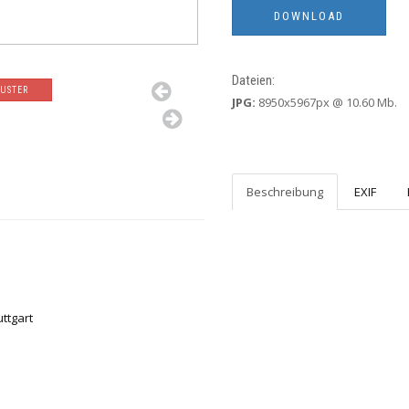
Dateien:
USTER
JPG:
8950x5967px @ 10.60 Mb.
Beschreibung
EXIF
ttgart