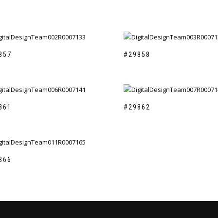
857
#29858
861
#29862
866