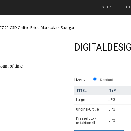
BESTAND
K
07-25 CSD Online Pride Marktplatz Stuttgart
DIGITALDESI
Lizenz:
Standard
TITEL
TYP
Large
JPG
Original-Größe
JPG
Pressefoto /
JPG
redaktionell