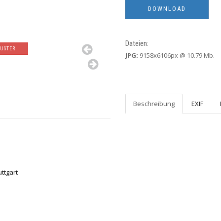
Dateien:
USTER
JPG:
9158x6106px @ 10.79 Mb.
Beschreibung
EXIF
ttgart