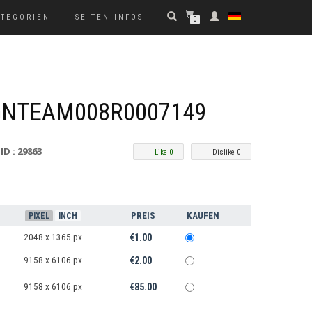
ATEGORIEN
SEITEN-INFOS
0
GNTEAM008R0007149
ID : 29863
Like 0
Dislike 0
PREIS
KAUFEN
PIXEL
INCH
2048 x 1365 px
€1.00
9158 x 6106 px
€2.00
9158 x 6106 px
€85.00