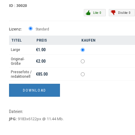
ID : 30020
Like 0
Dislike 0
Lizenz:
Standard
TITEL
PREIS
KAUFEN
Large
€1.00
Original-
€2.00
Größe
Pressefoto /
€85.00
redaktionell
Dateien:
JPG:
9183x6122px @ 11.44 Mb.